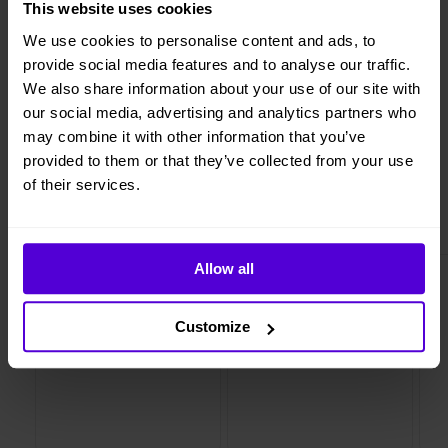
This website uses cookies
Vi levererar, monterar och returnerar
We use cookies to personalise content and ads, to
provide social media features and to analyse our traffic.
We also share information about your use of our site with
our social media, advertising and analytics partners who
1 månads
Helt flexibelt
may combine it with other information that you’ve
uppsägningstid
provided to them or that they’ve collected from your use
of their services.
Liknande produkter
Allow all
Customize