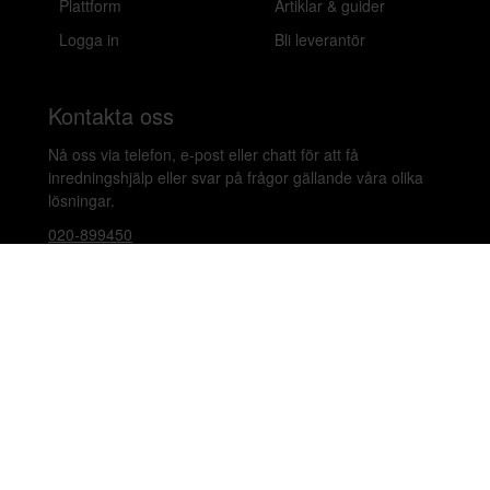
Plattform
Artiklar & guider
Logga in
Bli leverantör
Kontakta oss
Nå oss via telefon, e-post eller chatt för att få
inredningshjälp eller svar på frågor gällande våra olika
lösningar.
020-899450
hello@beleco.com
Sommaröppettider (vecka 28–30): Begränsad
bemanning. Telefon och chatt är stängda. Vi besvarar e-
post 1–2 gånger per dag. Vid akuta ärenden, ring +46
70 797 82 72.