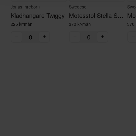
Jonas Ihreborn
Swedese
Swe
Klädhängare Twiggy
Mötesstol Stella Svart
225 kr/mån
370 kr/mån
370 