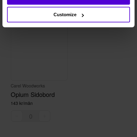
Customize
Carel Woodworks
Opium Sidobord
143 kr/mån