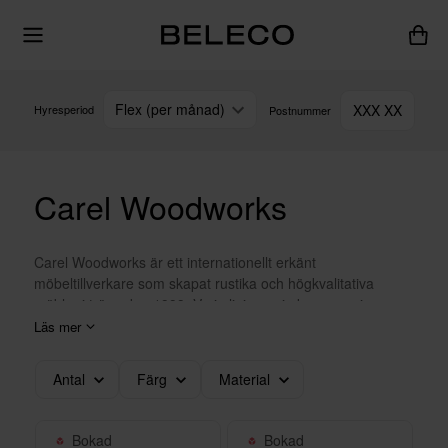
Flex (per månad)
XXX XX
Hyresperiod
Postnummer
Carel Woodworks
Carel Woodworks är ett internationellt erkänt
möbeltillverkare som skapat rustika och högkvalitativa
möbler i trä sedan 1999. Varje linje, varje kurva, varje
minutiöst utformad detalj berättar en historia om
Läs mer
motståndskraft, skönhet och hantverkets transformerande
kraft. Upptäck en värld där tradition dansar med innovation,
Antal
Färg
Material
och där möbler blir ett konstnärligt uttryck som fängslar dina
sinnen.
Bokad
Bokad