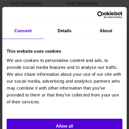
Carel Woodworks
Carel Woodworks
Quantum Bord 280 cm Svart
Quantum Bord 240 cm Svart
793 kr/mån
691 kr/mån
Consent
Details
About
This website uses cookies
We use cookies to personalise content and ads, to
provide social media features and to analyse our traffic.
We also share information about your use of our site with
our social media, advertising and analytics partners who
may combine it with other information that you’ve
provided to them or that they’ve collected from your use
of their services.
Carel Woodworks
Carel Woodworks
Quantum Bord 280 Natur
Quantum Bord 240 cm Natur
793 kr/mån
691 kr/mån
Allow all