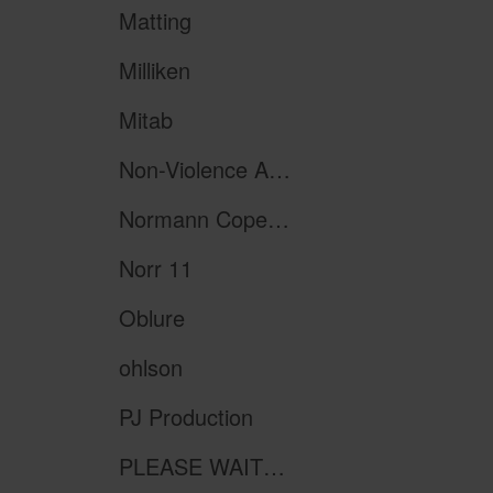
Matting
Milliken
Mitab
Non-Violence Art Project
Normann Copenhagen
Norr 11
Oblure
ohlson
PJ Production
PLEASE WAIT to be SEATED