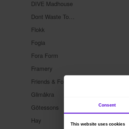
DIVE Madhouse
Dont Waste Tomorrow
Flokk
Fogia
Fora Form
Framery
Friends & Founders
Glimåkra
Consent
Götessons
Hay
This website uses cookies