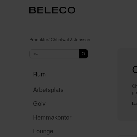
Produkter
/ Chhatwal & Jonsson
Rum
Ch
Arbetsplats
ge
sö
Golv
Lä
ti
ha
Hemmakontor
kv
ma
Lounge
Jo