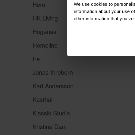
Hem
We use cookies to personalis
information about your use of
HK Living
other information that you’ve
Höganäs
Homeline
Ire
Jonas Ihreborn
Karl Andersson & Söner
Kasthall
Klassik Studio
Kristina Dam