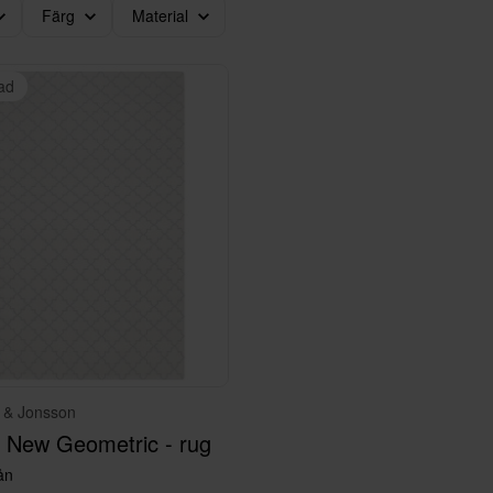
Färg
Material
ad
 & Jonsson
 New Geometric - rug
ån