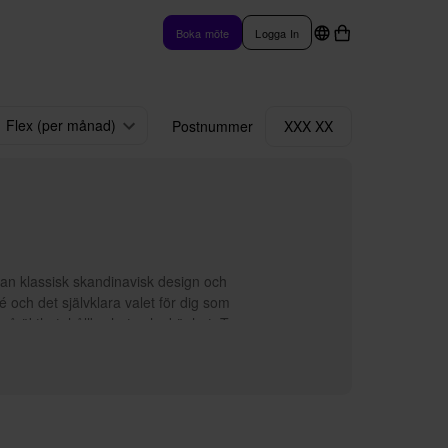
Boka möte
Logga In
Flex (per månad)
Postnummer
XXX XX
an klassisk skandinavisk design och
é och det självklara valet för dig som
på äkthet, hållbarhet och skönhet. Tre
tion, traditionellt och småskaligt
oducerade val har de förstått att
 likt. Här har varje tråd, färg och
lldeles speciellt. På Chhatwal &