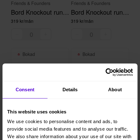
Friends & Founders
Friends & Founders
Bord Knockout rund Vit
Bord Knockout runt Svart
319 kr/mån
319 kr/mån
Bokad
Bokad
Consent
Details
About
This website uses cookies
Friends & Founders
Friends & Founders
We use cookies to personalise content and ads, to
Pipe Lounge Fixed Base Brun
Bord Knockout Square Högt Svart
provide social media features and to analyse our traffic.
961 kr/mån
319 kr/mån
We also share information about your use of our site with