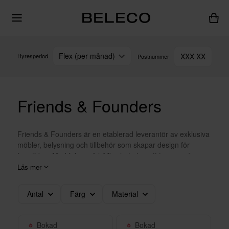
Flex (per månad)
XXX XX
Hyresperiod
Postnummer
Friends & Founders
Friends & Founders är en etablerad leverantör av exklusiva
möbler, belysning och tillbehör som skapar design för
framtiden. Med fokus på hållbarhet utan att tumma på
designen har deras prisbelönta produkter fått stort
Läs mer
internationellt erkännande. Deras kollektioner tillverkas i
Skandinavien och Europa av skickliga hantverkare som
Antal
Färg
Material
kommer från en lång tradition av högkvalitativa
möbeltillverkning. Hela Friends & Founders-kollektionen
tillverkas i europeiska länder och speciellt i Skandinavien.
Bokad
Bokad