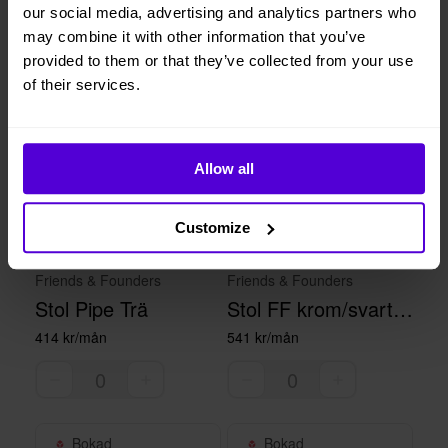
our social media, advertising and analytics partners who
may combine it with other information that you’ve
provided to them or that they’ve collected from your use
Bokad
Bokad
of their services.
Allow all
Customize
Friends & Founders
Friends & Founders
Stol Pipe Trä
Stol FF krom/svart läder
414 kr/mån
541 kr/mån
Bokad
Bokad