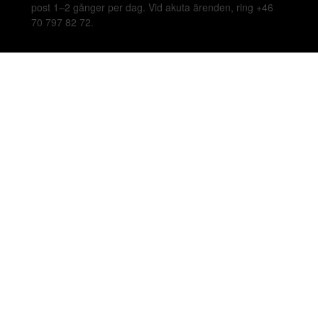
post 1–2 gånger per dag. Vid akuta ärenden, ring +46
70 797 82 72.
Malmskillnadsgatan 44 A, 111 57 Stockholm,
Sweden. Showroom: Linnegatan 89E 115 23
Stockholm.
Copyright © 2026 Beleco. Alla rättigheter förbehålls.
Personuppgifter
Cookieinställningar
Allmänna Villkor