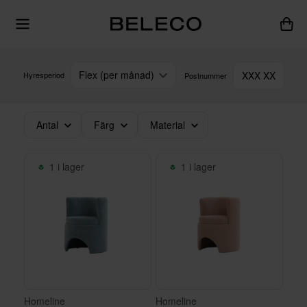
Flex (per månad)
XXX XX
Hyresperiod
Postnummer
Antal
Färg
Material
1 i lager
1 i lager
Homeline
Homeline