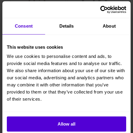
Homeline
Homeline
Consent
Details
About
Barstol Mark Vinröd
Fåtölj Lady Lila Sammet
126 kr/mån
266 kr/mån
This website uses cookies
We use cookies to personalise content and ads, to
provide social media features and to analyse our traffic.
We also share information about your use of our site with
Bokad
Bokad
our social media, advertising and analytics partners who
may combine it with other information that you’ve
provided to them or that they’ve collected from your use
of their services.
Allow all
Homeline
Homeline