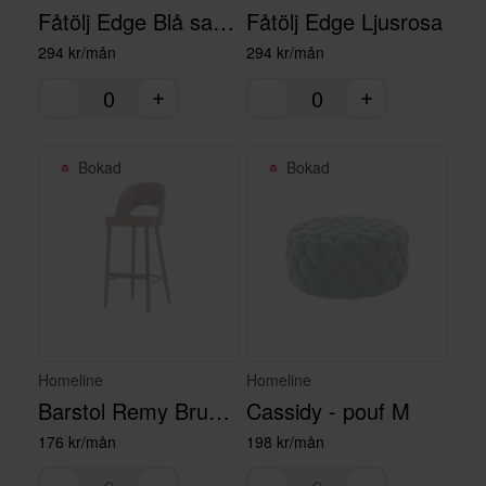
Fåtölj Edge Blå sammet
Fåtölj Edge Ljusrosa
294 kr/mån
294 kr/mån
Bokad
Bokad
Homeline
Homeline
Barstol Remy Brunt skinn
Cassidy - pouf M
176 kr/mån
198 kr/mån