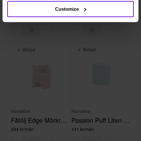
Barstol Remy Blå Sammet
Fåtölj Lady Blå sammet
Customize
171 kr/mån
266 kr/mån
Bokad
Bokad
Homeline
Homeline
Fåtölj Edge Mörkrosa
Passion Puff Liten Blå
294 kr/mån
141 kr/mån