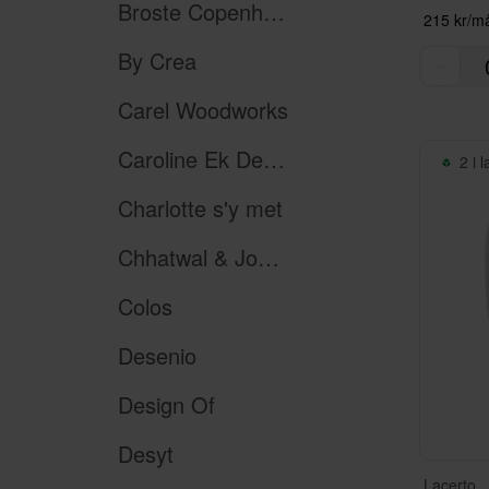
Broste Copenhagen
215 kr/m
By Crea
Carel Woodworks
Caroline Ek Design
2 i 
Charlotte s'y met
Chhatwal & Jonsson
Colos
Desenio
Design Of
Desyt
Lacerto