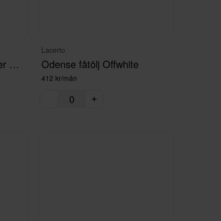
Lacerto
Berlin 1,5 sektion vänster Offwhite
Odense fåtölj Offwhite
412 kr/mån