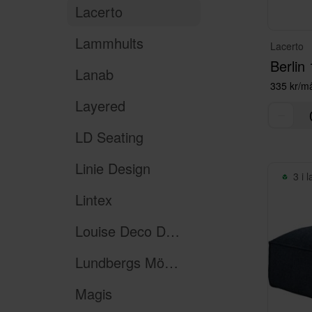
Lacerto
Lammhults
Lacerto
Berlin
Lanab
335 kr/m
Layered
LD Seating
Linie Design
3 i 
Lintex
Louise Deco Design
Lundbergs Möbler
Magis