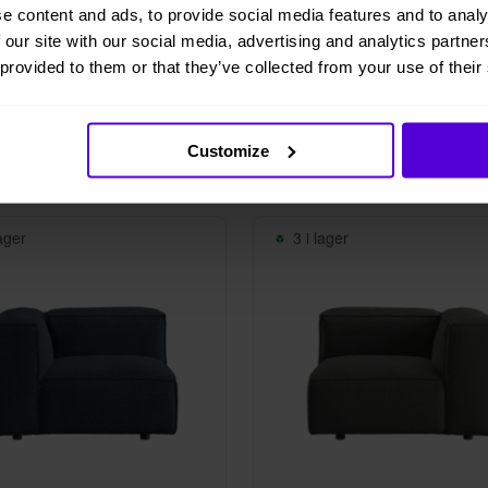
e content and ads, to provide social media features and to analy
Lacerto
 our site with our social media, advertising and analytics partn
 1 sektion vänster Grå
Berlin 1 sektion höger B
 provided to them or that they’ve collected from your use of their
ån
335 kr/mån
Customize
lager
3 i lager