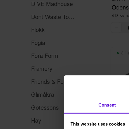
DIVE Madhouse
Odense
Dont Waste Tomorrow
413 kr/m
Flokk
Fogia
3 i 
Fora Form
Framery
Friends & Founders
Glimåkra
Consent
Götessons
Hay
This website uses cookies