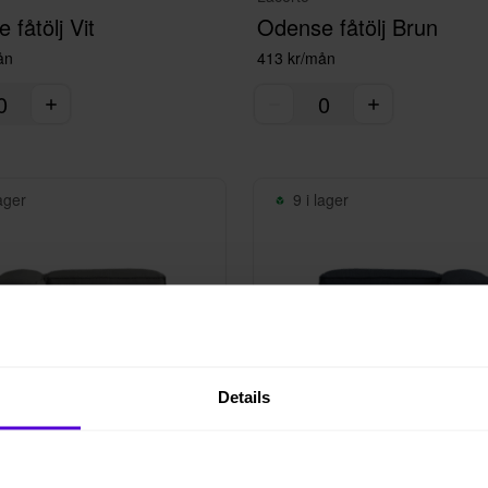
 fåtölj Vit
Odense fåtölj Brun
ån
413 kr/mån
lager
9 i lager
Details