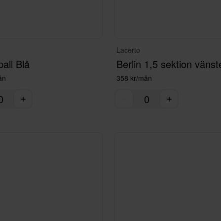
Lacerto
pall Blå
ån
358 kr/mån