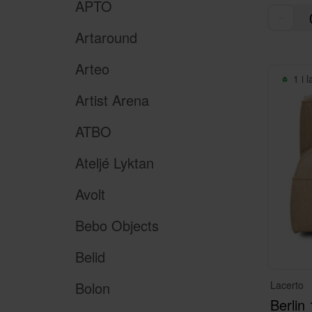
APTO
Artaround
Arteo
1 i 
Artist Arena
ATBO
Ateljé Lyktan
Avolt
Bebo Objects
Belid
Bolon
Lacerto
Berlin