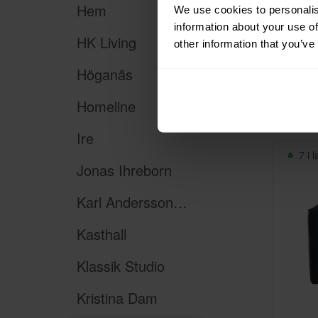
Hem
We use cookies to personalis
Lacerto
information about your use of
HK Living
Berlin
other information that you’ve
335 kr/m
Höganäs
Homeline
Ire
7 i 
Jonas Ihreborn
Karl Andersson & Söner
Kasthall
Klassik Studio
Kristina Dam