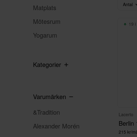
en
Antal
Matplats
de
kä
Mötesrum
19 i
Yogarum
Kategorier
Varumärken
&Tradition
Lacerto
Berlin 
Alexander Morén
215 kr/m