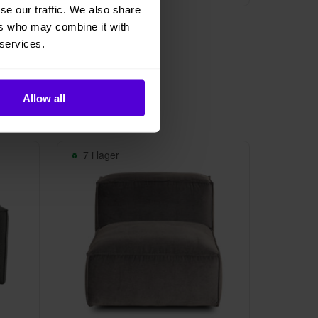
se our traffic. We also share
Lacerto
ers who may combine it with
lå
Chub fåtölj Vit
 services.
285 kr/mån
Allow all
7 i lager