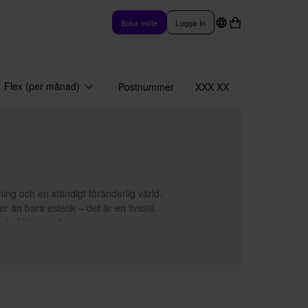
Boka möte
Logga In
Flex (per månad)
Postnummer
XXX XX
ng och en ständigt föränderlig värld.
 än bara estetik – det är en livsstil.
mbol för transformation, anpassning
fast riktad mot framtiden, kombinerar
en berättelse om förnyelse och
e möbel som lämnar deras verkstad är