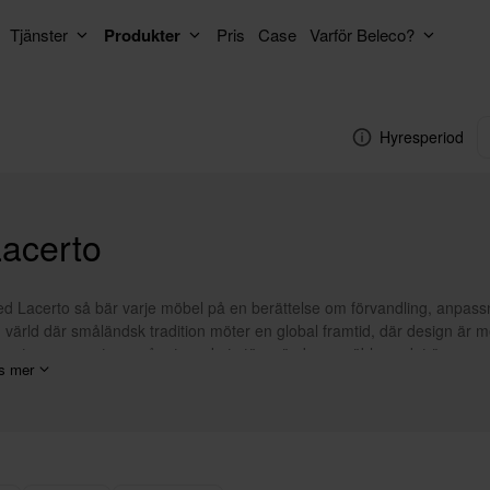
Tjänster
Produkter
Pris
Case
Varför Beleco?
Hyresperiod
acerto
d Lacerto så bär varje möbel på en berättelse om förvandling, anpassni
 värld där småländsk tradition möter en global framtid, där design är mer
certo representerar något mycket större än bara möbler – det är en sy
s mer
h en outtröttlig strävan mot perfektion.
d rötterna djupt förankrade i Smålands hantverkstradition och blicken 
certo gediget hantverk med minimalistisk skandinavisk design. Det är 
nyttfödelse, där tradition möter modernitet i en perfekt symbios. Varj