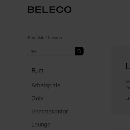
Produkter
/ Lacerto
L
Rum
Me
Arbetsplats
En
La
Golv
Lä
oc
Hemmakontor
Me
La
Lounge
på