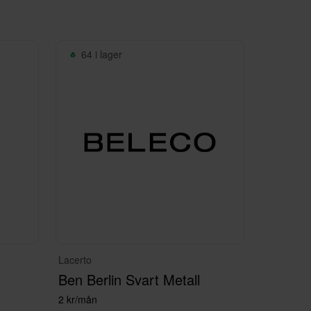
ter att vara det självklara valet för
erättelse, en bit av framtiden och en
64 i lager
Lacerto
Ben Berlin Svart Metall
2 kr/mån