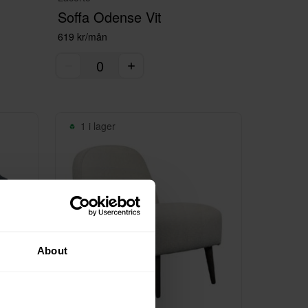
Soffa Odense Vit
619 kr/mån
1 i lager
About