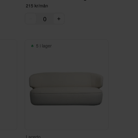
215 kr/mån
5 i lager
Lacerto