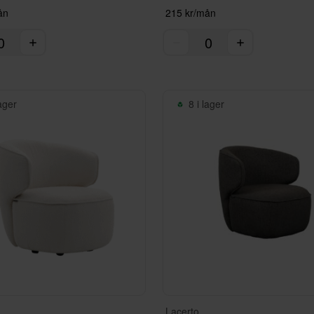
ån
215 kr/mån
lager
8 i lager
Lacerto