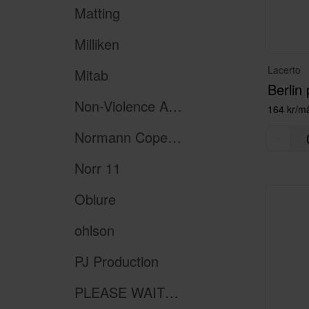
Matting
Milliken
Lacerto
Mitab
Berlin 
Non-Violence Art Project
164 kr/m
Normann Copenhagen
Norr 11
Oblure
ohlson
PJ Production
PLEASE WAIT to be SEATED