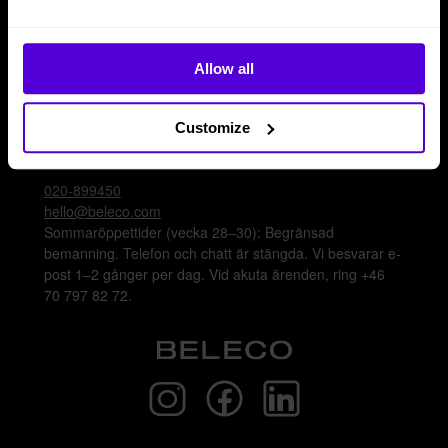
Logga in
Bli leverantör
Allow all
Kontakta oss
Nå oss via telefon, e-post eller chatt för att få
Customize
inredningshjälp eller svar på frågor gällande våra olika
lösningar.
020-899450
hello@beleco.com
Sommaröppettider (vecka 28–30): Begränsad
bemanning. Telefon och chatt är stängda. Vi besvarar e-
post 1–2 gånger per dag. Vid akuta ärenden, ring +46
70 797 82 72.