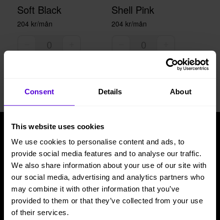
Soft Black
Shell Pink
204 kr/mån
204 kr/mån
Consent
Details
About
This website uses cookies
We use cookies to personalise content and ads, to
Tjänster
Beleco
provide social media features and to analyse our traffic.
Möbler till kontor
Om oss
We also share information about your use of our site with
our social media, advertising and analytics partners who
Möbler till hemmakontor
Cirkularitet
may combine it with other information that you’ve
Möbler till event
Frågor & svar
provided to them or that they’ve collected from your use
Plattform
Artiklar & guider
of their services.