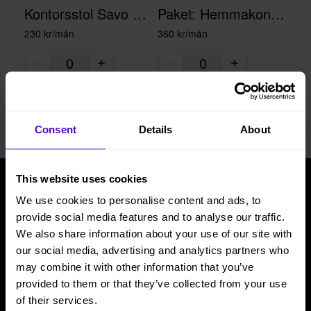
Kontorsstol Savo Soul Svart
Paket: Hemmakontor/Kontor
230 kr/mån
360 kr/mån
Consent
Details
About
This website uses cookies
We use cookies to personalise content and ads, to
Tjänster
Beleco
provide social media features and to analyse our traffic.
Möbler till kontor
Om oss
We also share information about your use of our site with
our social media, advertising and analytics partners who
Möbler till hemmakontor
Cirkularitet
may combine it with other information that you’ve
Möbler till event
Frågor & svar
provided to them or that they’ve collected from your use
Plattform
Artiklar & guider
of their services.