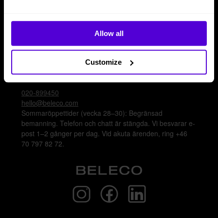
Logga in
Bli leverantör
Allow all
Kontakta oss
Nå oss via telefon, e-post eller chatt för att få
Customize
inredningshjälp eller svar på frågor gällande våra olika
lösningar.
020-899450
hello@beleco.com
Sommaröppettider (vecka 28–30): Begränsad
bemanning. Telefon och chatt är stängda. Vi besvarar e-
post 1–2 gånger per dag. Vid akuta ärenden, ring +46
70 797 82 72.