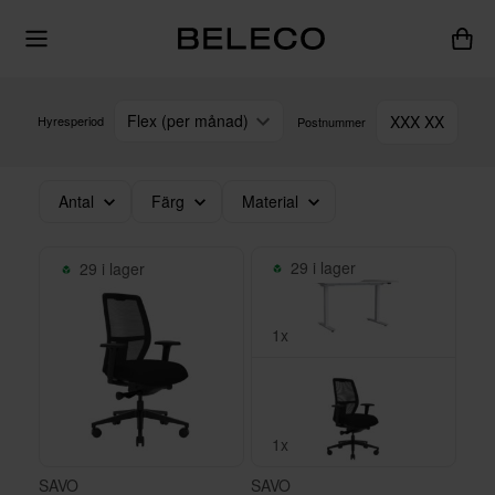
Flex (per månad)
XXX XX
Hyresperiod
Postnummer
Antal
Färg
Material
29 i lager
29 i lager
1x
1x
SAVO
SAVO