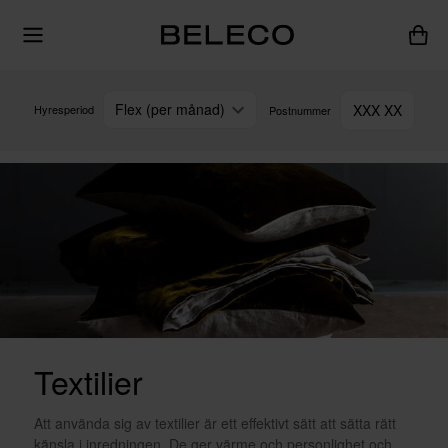
Flex (per månad)
XXX XX
Hyresperiod
Postnummer
Textilier
Att använda sig av textilier är ett effektivt sätt att sätta rätt
känsla i inredningen. De ger värme och personlighet och