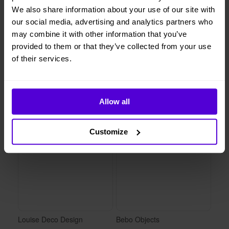
We also share information about your use of our site with
our social media, advertising and analytics partners who
may combine it with other information that you’ve
Louise Deco Design
Louise Deco Design
provided to them or that they’ve collected from your use
Kudde New York 40 x 60 cm
Kudde Milano 40 x 60
of their services.
48 kr/mån
48 kr/mån
Allow all
Customize
Louise Deco Design
Bebo Objects