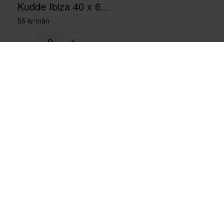
Kudde Ibiza 40 x 60 cm
55 kr/mån
Tjänster
Beleco
Möbler till kontor
Om oss
Möbler till hemmakontor
Cirkularitet
Möbler till event
Frågor & svar
Plattform
Artiklar & guider