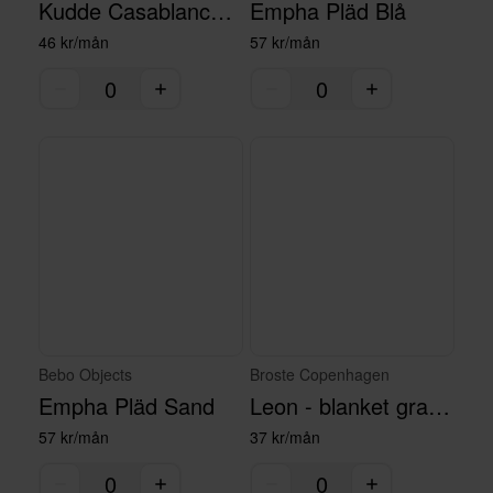
Kudde Casablanca 40 x 60
Empha Pläd Blå
46 kr/mån
57 kr/mån
Bebo Objects
Broste Copenhagen
Empha Pläd Sand
Leon - blanket grape leaf
57 kr/mån
37 kr/mån